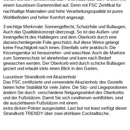
einem luxuriösen Gartenmöbel auf. Denn mit FSC Zertifikat für
nachhaltige Materialien und hohe Verarbeitungsqualität ist pures
Wohlbefinden und hoher Komfort angesagt.
3 wichtige Merkmale: Sonnengeflecht, Schutzfolie und Bullaugen.
Auch das Qualitätskonzept überzeugt. So ist das Außen- und
Innengeflecht des Halbliegers und dem Oberkorb durch eine
dazwischenliegende Folie geschützt. Auf diese Weise gelangt
keine Feuchtigkeit nach innen. Ebenfalls sehr praktisch: Die
Kissengarnitur ist herausnehm- und waschbar. Auch die Markise
zum Sonnenschutz ist abnehmbar und kann nach Bedarf
gewaschen werden. Der Oberkorb wird durch schicke Bullaugen
geziert und erlaubt stets einen Blick in den Garten.
Luxuriöser Strandkorb mit Akazienholz
Das FSC zertifizierte und verwendete Akazienholz des Gestells
bieten hohe Stabilität für viele Jahre. Die Sitz- und Liegepositionen
ändern Sie durch verschiedene Neigungswinkel des Oberkorbs
und der Fußstützen. Damit Sie sich rundherum wohlfühlen, sind
die ausziehbaren Fußstützen mit einem
extra dicken Polster ausgestattet. Last but not least verfügt dieser
Strandkorb TRENDY über zwei drehbare Cocktailtische.