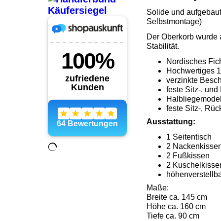
Solide und aufgebaut
Selbstmontage)
Der Oberkorb wurde a
Stabilität.
Nordisches Fic
Hochwertiges 1
verzinkte Besc
feste Sitz-, un
Halbliegemodel
feste Sitz-, Rü
Ausstattung:
1 Seitentisch
2 Nackenkisse
2 Fußkissen
2 Kuschelkisse
höhenverstellb
Maße:
Breite ca. 145 cm
Höhe ca. 160 cm
Tiefe ca. 90 cm