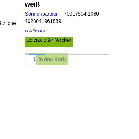
weiß
Sonnenpartner
70017504-1080
4028041961889
tzliche
zzgl. Versand
Lieferzeit:
2-4 Wochen
In den Korb