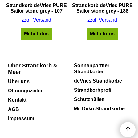
E
Strandkorb deVries PURE
Strandkorb deVries PURE
Sailor stone grey - 107
Sailor stone grey - 188
zzgl. Versand
zzgl. Versand
Mehr Infos
Mehr Infos
Über Strandkorb &
Sonnenpartner
Meer
Strandkörbe
deVries Strandkörbe
Über uns
Strandkorbprofi
Öffnungszeiten
Schutzhüllen
Kontakt
Mr. Deko Strandkörbe
AGB
Impressum