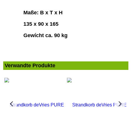
Maße: B x T x H
135 x 90 x 165
Gewícht ca. 90 kg
Verwandte Produkte