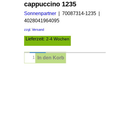
cappuccino 1235
Sonnenpartner
70087314-1235
4028041964095
zzgl. Versand
Lieferzeit:
2-4 Wochen
In den Korb