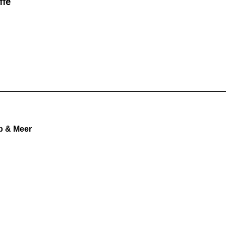
ffe
b & Meer