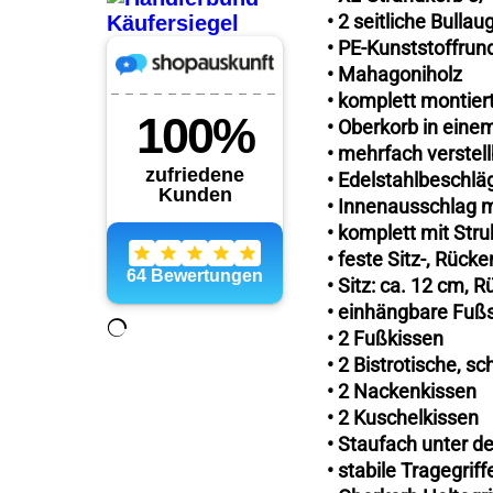
• 2 seitliche Bullau
• PE-Kunststoffrun
• Mahagoniholz
• komplett montier
• Oberkorb in eine
• mehrfach verstel
• Edelstahlbeschlä
• Innenausschlag m
• komplett mit Stru
• feste Sitz-, Rüc
• Sitz: ca. 12 cm, 
• einhängbare Fußs
• 2 Fußkissen
• 2 Bistrotische, 
• 2 Nackenkissen
• 2 Kuschelkissen
• Staufach unter de
• stabile Tragegriff