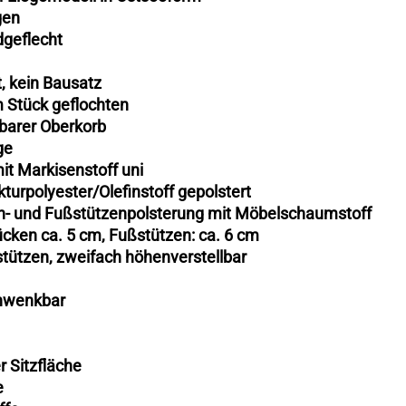
gen
dgeflecht
t, kein Bausatz
m Stück geflochten
lbarer Oberkorb
ge
it Markisenstoff uni
kturpolyester/Olefinstoff gepolstert
ken- und Fußstützenpolsterung mit Möbelschaumstoff
Rücken ca. 5 cm, Fußstützen: ca. 6 cm
tützen, zweifach höhenverstellbar
schwenkbar
r Sitzfläche
e