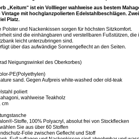
b „Keitum“ ist ein Volllieger wahlweise aus bestem Mahago
 Vintage mit hochglanzpolierten Edelstahlbeschlägen. Zwei
el Platz.
e Polster und Nackenkissen sorgen für höchsten Sitzkomfort.
rheit sind die einhängbaren und verstellbaren Fußstützen, die
tzbank leicht unterzubringen sind.
rfügt über das aufwändige Sonnengeflecht an den Seiten.
 Grad Neigungswinkel des Oberkorbes)
color-PE(Polyethylen)
nature sand. Gegen Aufpreis white-washed oder old-teak
stahl poliert
Mahagoni, wahlweise Teakholz
1 cm
tungstasche
lon®-Stoffe, 100% Polyacryl, absolut frei von Stockflecken
, wählen Sie aus über 60 Stoffen
ndschutz-Folie zwischen Geflecht und Stoff
zbank, Fußauflagen und Nackenkissen sind abnehmbar und was