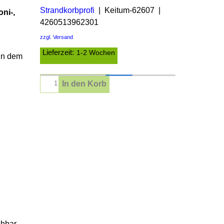
Strandkorbprofi
Keitum-62607
ni-,
4260513962301
zzgl. Versand
Lieferzeit:
1-2 Wochen
 in dem
In den Korb
chbar