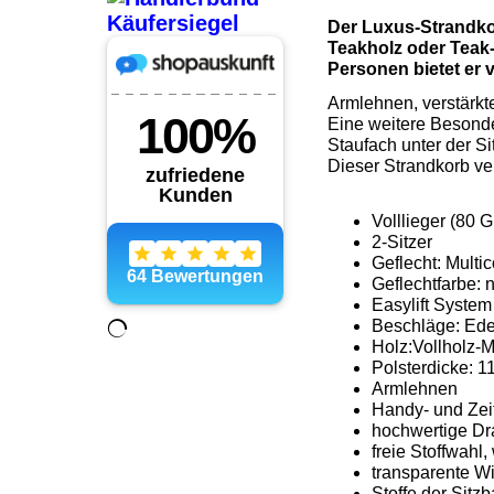
Der Luxus-Strandkor
Teakholz oder Teak-
Personen bietet er vi
Armlehnen, verstärkt
Eine weitere Besonde
Staufach unter der Si
Dieser Strandkorb ve
Volllieger (80
2-Sitzer
Geflecht: Multi
Geflechtfarbe: 
Easylift System
Beschläge: Edel
Holz:Vollholz-
Polsterdicke: 1
Armlehnen
Handy- und Zei
hochwertige Dra
freie Stoffwahl
transparente Wi
Stoffe der Sit