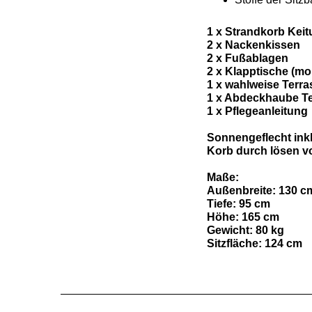
1 x Strandkorb Keit
2 x Nackenkissen
2 x Fußablagen
2 x Klapptische (mon
1 x wahlweise Terras
1 x Abdeckhaube Te
1 x Pflegeanleitung
Sonnengeflecht inkl
Korb durch lösen vo
Maße:
Außenbreite: 130 c
Tiefe: 95 cm
Höhe: 165 cm
Gewicht: 80 kg
Sitzfläche: 124 cm