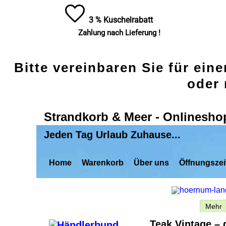
3 % Kuschelrabatt
Zahlung nach Lieferung !
Bitte vereinbaren Sie für ein
oder 
Strandkorb & Meer - Onlinesho
Jeden Tag Urlaub Zuhause...
Home
Warenkorb
Über uns
Öffnungszei
Beschreibung
Mehr
Teak Vintage – 