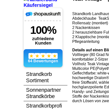
Strandkorb Landhaus 
Abdeckhaube TeakSaf
Rollensatz (montiert)
2 Nackenkissen
2 herausziehbare F
2 Klapptische (montie
Pflegeanleitung
Details auf einen Bl
Volllieger (80 Grad 
komfortabler 2-Sitzer
Vollholz Teak Vintag
Multicolor PE(Polyet
Geflechtfarbe: white
Strandkorb
hochwertige Dralon®-
Sortiment
freie Stoffwahl, wähl
hochglanzpolierte E
Sonnenpartner
Handy- und Zeitungs
Strandkörbe
Stoffe der Nackenki
durch Lösen von zwei
Strandkorbprofi