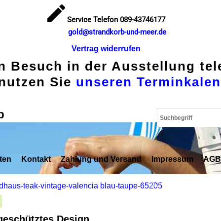
Service Telefon 089-43746177
gold@strandkorb-und-meer.de
Vertrag widerrufen
en Besuch in der Ausstellung te
nutzen Sie
unseren Terminkalen
p
ten
Kontakt
Zahlung und Versand
Impressum
AGB
geschütztes Design