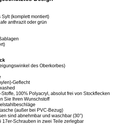
Sylt (komplett montiert)
e anthrazit oder grün
ußablagen
rt)
ick
Neigungswinkel des Oberkorbes)
e
hylen)-Geflecht
-washed
Stoffe, 100% Polyacryl, absolut frei von Stockflecken
en Sie Ihren Wunschstoff
delstahlbeschläge
tasche (außer bei PVC-Bezug)
ssen sind abnehmbar und waschbar (30°)
 17er-Schrauben in zwei Teile zerlegbar