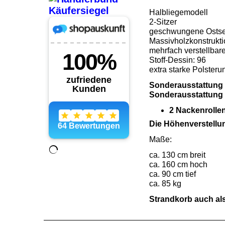
Halbliegemodell
2-Sitzer
geschwungene Osts
Massivholzkonstrukti
mehrfach verstellbar
Stoff-Dessin: 96
extra starke Polsteru
Sonderausstattung n
Sonderausstattung 
2 Nackenrolle
Die Höhenverstellun
Maße:
ca. 130 cm breit
ca. 160 cm hoch
ca. 90 cm tief
ca. 85 kg
Strandkorb auch als 