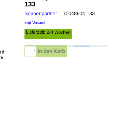
133
Sonnenpartner
70048604-133
zzgl. Versand
Lieferzeit:
2-4 Wochen
In den Korb
nd
te