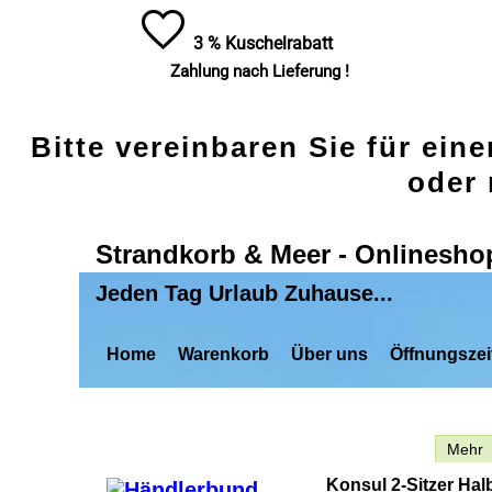
3 % Kuschelrabatt
Zahlung nach Lieferung !
Bitte vereinbaren Sie für ein
oder 
Strandkorb & Meer - Onlinesho
Jeden Tag Urlaub Zuhause...
Home
Warenkorb
Über uns
Öffnungszei
Beschreibung
Mehr
Konsul 2-Sitzer Hal