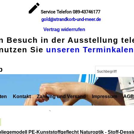
Service Telefon 089-43746177
gold@strandkorb-und-meer.de
Vertrag widerrufen
en Besuch in der Ausstellung te
nutzen Sie
unseren Terminkalen
p
ten
Kontakt
Zahlung und Versand
Impressum
AGB
bliegemodell PE-Kunststoffgeflecht Naturoptik - Stoff-Dessi