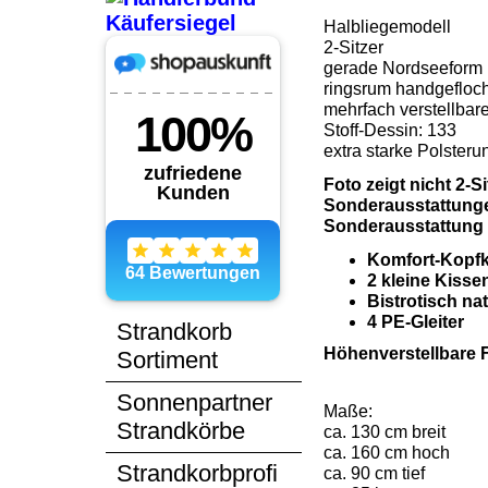
Halbliegemodell
2-Sitzer
gerade Nordseeform
ringsrum handgefloc
mehrfach verstellbar
Stoff-Dessin: 133
extra starke Polsteru
Foto zeigt nicht 2-
Sonderausstattungen
Sonderausstattung ü
Komfort-Kopfki
2 kleine Kisse
Bistrotisch na
4 PE-Gleiter
Strandkorb
Höhenverstellbare F
Sortiment
Sonnenpartner
Maße:
Strandkörbe
ca. 130 cm breit
ca. 160 cm hoch
Strandkorbprofi
ca. 90 cm tief