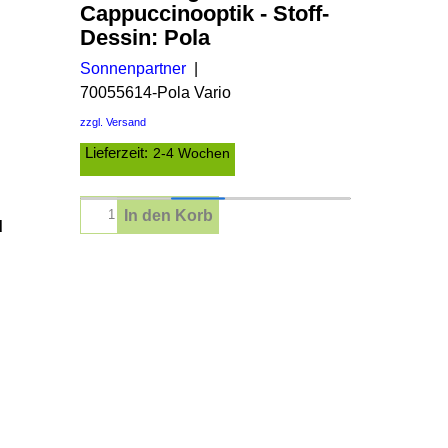
Cappuccinooptik - Stoff-
Dessin: Pola
Sonnenpartner
70055614-Pola Vario
zzgl. Versand
Lieferzeit:
2-4 Wochen
In den Korb
d