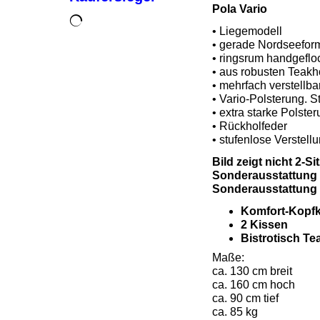
Pola Vario
• Liegemodell
• gerade Nordseefor
• ringsrum handgeflo
• aus robusten Teakh
• mehrfach verstellb
• Vario-Polsterung. St
• extra starke Polste
• Rückholfeder
• stufenlose Verstell
Bild zeigt nicht 2-
Sonderausstattung n
Sonderausstattung 
Komfort-Kopfki
2 K
issen
Bistrotisch Te
Maße:
ca. 130 cm breit
ca. 160 cm hoch
ca. 90 cm tief
ca. 85 kg