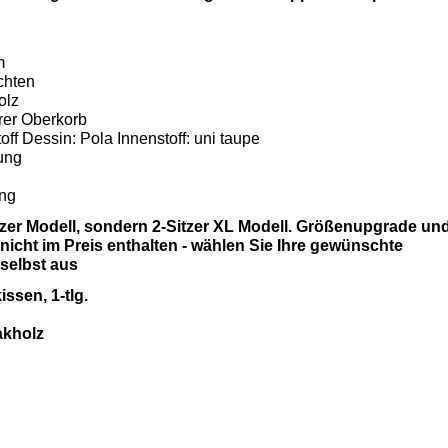
m
chten
olz
arer Oberkorb
off Dessin: Pola Innenstoff: uni taupe
rung
ung
Sitzer Modell, sondern 2-Sitzer XL Modell. Größenupgrade un
icht im Preis enthalten - wählen Sie Ihre gewünschte
selbst aus
ssen, 1-tlg.
akholz