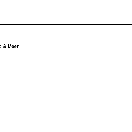
b & Meer
WebShop erstellt mit ShopFactory Shop Software.