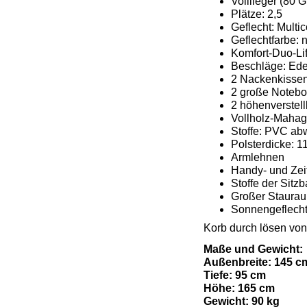
Volllieger (80
Plätze: 2,5
Geflecht: Multi
Geflechtfarbe: 
Komfort-Duo-Lif
Beschläge: Edel
2 Nackenkisse
2 große Notebo
2 höhenverstel
Vollholz-Mahag
Stoffe: PVC ab
Polsterdicke: 1
Armlehnen
Handy- und Zei
Stoffe der Sit
Großer Staurau
Sonnengeflecht 
Korb durch lösen von
Maße und Gewicht:
Außenbreite: 145 c
Tiefe: 95 cm
Höhe: 165 cm
Gewicht: 90 kg