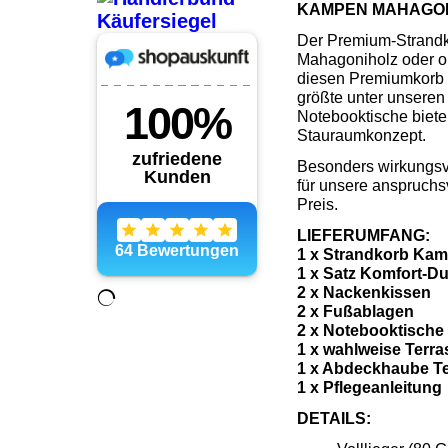
KAMPEN MAHAGO
Der Premium-Strandko
Mahagoniholz oder o
diesen Premiumkorb z
größte unter unseren
Notebooktische biete
Stauraumkonzept.
Besonders wirkungsvo
für unsere anspruchs
Preis.
LIEFERUMFANG:
1 x Strandkorb Kam
1 x Satz Komfort-Du
2 x Nackenkissen
2 x Fußablagen
2 x Notebooktische 
1 x wahlweise Terra
1 x Abdeckhaube Te
1 x Pflegeanleitung
DETAILS: