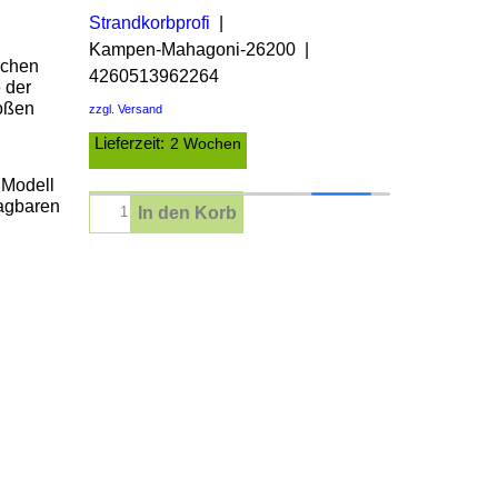
Strandkorbprofi
Kampen-Mahagoni-26200
achen
4260513962264
 der
roßen
zzgl. Versand
Lieferzeit:
2 Wochen
 Modell
lagbaren
In den Korb