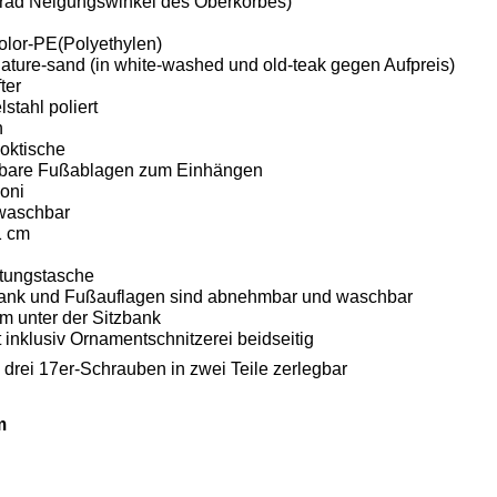
 Grad Neigungswinkel des Oberkorbes)
color-PE(Polyethylen)
nature-sand (in white-washed und old-teak gegen Aufpreis)
ter
stahl poliert
n
oktische
lbare Fußablagen zum Einhängen
oni
waschbar
1 cm
tungstasche
zbank und Fußauflagen sind abnehmbar und waschbar
m unter der Sitzbank
inklusiv Ornamentschnitzerei beidseitig
 drei 17er-Schrauben in zwei Teile zerlegbar
m