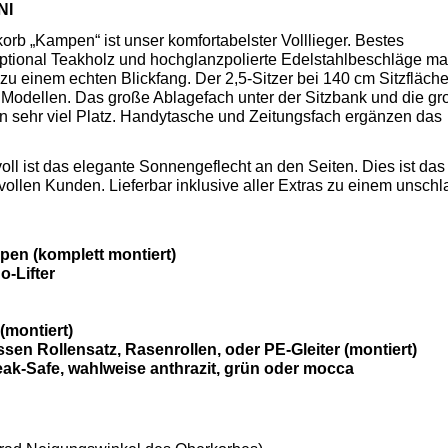
NI
rb „Kampen“ ist unser komfortabelster Volllieger. Bestes
ptional Teakholz und hochglanzpolierte Edelstahlbeschläge m
u einem echten Blickfang. Der 2,5-Sitzer bei 140 cm Sitzfläche
 Modellen. Das große Ablagefach unter der Sitzbank und die g
n sehr viel Platz. Handytasche und Zeitungsfach ergänzen das
ll ist das elegante Sonnengeflecht an den Seiten. Dies ist das
vollen Kunden. Lieferbar inklusive aller Extras zu einem unsch
pen (komplett montiert)
o-Lifter
(montiert)
ssen Rollensatz, Rasenrollen, oder PE-Gleiter (montiert)
ak-Safe, wahlweise anthrazit, grün oder mocca