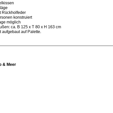
elkissen
läge
t Rückholfeder
ersonen konstruiert
age möglich
en: ca. B 125 x T 80 x H 163 cm
t aufgebaut auf Palette.
b & Meer