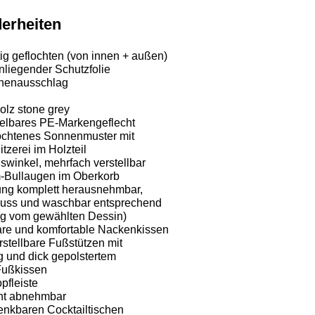
erheiten
ig geflochten (von innen + außen)
nliegender Schutzfolie
Innenausschlag
olz stone grey
celbares PE-Markengeflecht
ochtenes Sonnenmuster mit
zerei im Holzteil
winkel, mehrfach verstellbar
-Bullaugen im Oberkorb
ung komplett herausnehmbar,
luss und waschbar entsprechend
gig vom gewählten Dessin)
are und komfortable Nackenkissen
stellbare Fußstützen mit
 und dick gepolstertem
ußkissen
pfleiste
cht abnehmbar
enkbaren Cocktailtischen