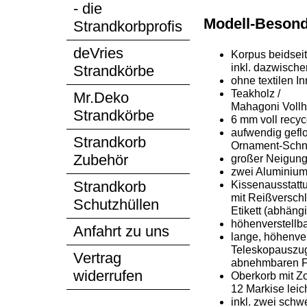
- die
Modell-Besond
Strandkorbprofis
deVries
Korpus beidseit
inkl. dazwische
Strandkörbe
ohne textilen 
Teakholz /
Mr.Deko
Mahagoni Vollh
Strandkörbe
6 mm voll recy
aufwendig gefl
Strandkorb
Ornament-Schnit
Zubehör
großer Neigungs
zwei Aluminium
Strandkorb
Kissenausstatt
mit Reißversch
Schutzhüllen
Etikett (abhän
höhenverstellb
Anfahrt zu uns
lange, höhenver
Teleskopauszug
Vertrag
abnehmbaren F
widerrufen
Oberkorb mit Zo
12 Markise lei
inkl. zwei schw