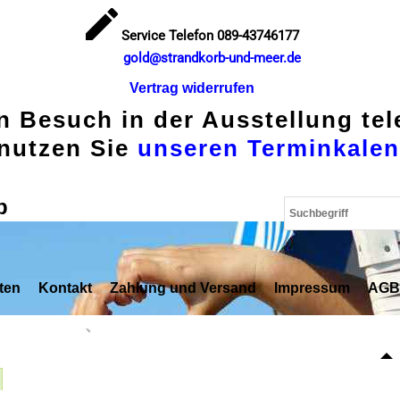
Service Telefon 089-43746177
gold@strandkorb-und-meer.de
Vertrag widerrufen
en Besuch in der Ausstellung te
nutzen Sie
unseren Terminkalen
p
ten
Kontakt
Zahlung und Versand
Impressum
AGB