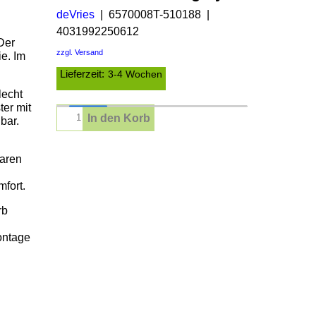
deVries
6570008T-510188
4031992250612
Der
zzgl. Versand
ie. Im
Lieferzeit:
3-4 Wochen
lecht
er mit
In den Korb
bar.
aren
fort.
rb
ontage