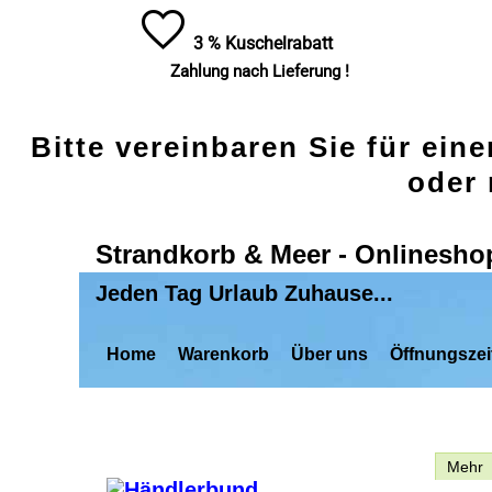
3 % Kuschelrabatt
Zahlung nach Lieferung !
Bitte vereinbaren Sie für ein
oder 
Strandkorb & Meer - Onlinesho
Jeden Tag Urlaub Zuhause...
Home
Warenkorb
Über uns
Öffnungszei
Beschreibung
Mehr