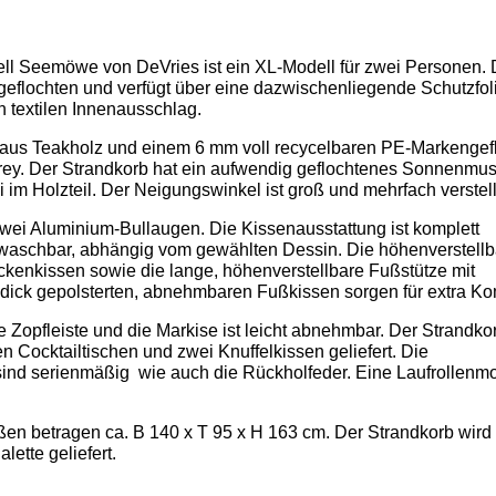
ll Seemöwe von DeVries ist ein XL-Modell für zwei Personen. 
 geflochten und verfügt über eine dazwischenliegende Schutzfol
n textilen Innenausschlag.
 aus Teakholz und einem 6 mm voll recycelbaren PE-Markengef
rey. Der Strandkorb hat ein aufwendig geflochtenes Sonnenmust
 im Holzteil. Der Neigungswinkel ist groß und mehrfach verstell
zwei Aluminium-Bullaugen. Die Kissenausstattung ist komplett
aschbar, abhängig vom gewählten Dessin. Die höhenverstellb
kenkissen sowie die lange, höhenverstellbare Fußstütze mit
ick gepolsterten, abnehmbaren Fußkissen sorgen für extra Kom
 Zopfleiste und die Markise ist leicht abnehmbar. Der Strandko
 Cocktailtischen und zwei Knuffelkissen geliefert. Die
sind serienmäßig wie auch die Rückholfeder. Eine Laufrollenm
n betragen ca. B 140 x T 95 x H 163 cm. Der Strandkorb wird
lette geliefert.