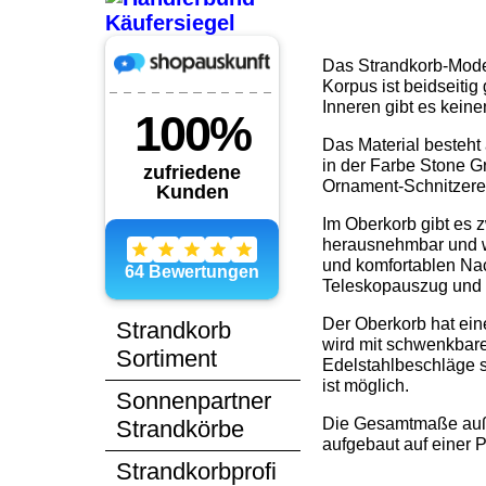
Das Strandkorb-Mode
Korpus ist beidseitig
Inneren gibt es keine
Das Material besteht
in der Farbe Stone G
Ornament-Schnitzerei
Im Oberkorb gibt es 
herausnehmbar und w
und komfortablen Nac
Teleskopauszug und d
Der Oberkorb hat eine
Strandkorb
wird mit schwenkbaren
Sortiment
Edelstahlbeschläge 
ist möglich.
Sonnenpartner
Die Gesamtmaße auße
Strandkörbe
aufgebaut auf einer Pa
Strandkorbprofi