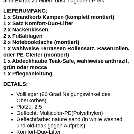
aller Extras zu einem unschlagbaren Preis.
LIEFERUMFANG:
1 x Strandkorb Kampen (komplett montiert)
1 x Satz Komfort-Duo-Lifter
2 x Nackenkissen
2 x Fußablagen
2 x Notebooktische (montiert)
1 x wahlweise Terrassen Rollensatz, Rasenrollen,
oder PE-Gleiter (montiert)
1 x Abdeckhaube Teak-Safe, wahlweise anthrazit,
grün oder mocca
1 x Pflegeanleitung
DETAILS:
Volllieger (80 Grad Neigungswinkel des
Oberkorbes)
Plätze: 2,5
Geflecht: Multicolor-PE(Polyethylen)
Geflechtfarbe: nature-sand (in white-washed
und old-teak gegen Aufpreis)
Komfort-Duo-Lifter