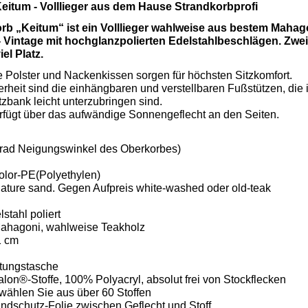
eitum - Volllieger aus dem Hause Strandkorbprofi
b „Keitum“ ist ein Volllieger wahlweise aus bestem Mahago
 Vintage mit hochglanzpolierten Edelstahlbeschlägen. Zwei
el Platz.
e Polster und Nackenkissen sorgen für höchsten Sitzkomfort.
rheit sind die einhängbaren und verstellbaren Fußstützen, die
tzbank leicht unterzubringen sind.
rfügt über das aufwändige Sonnengeflecht an den Seiten.
 Grad Neigungswinkel des Oberkorbes)
color-PE(Polyethylen)
nature sand. Gegen Aufpreis white-washed oder old-teak
stahl poliert
Mahagoni, wahlweise Teakholz
1 cm
tungstasche
lon®-Stoffe, 100% Polyacryl, absolut frei von Stockflecken
, wählen Sie aus über 60 Stoffen
ndschutz-Folie zwischen Geflecht und Stoff