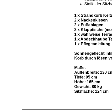
Stoffe der Sit
1 x Strandkorb Keit
2 x Nackenkissen
2 x Fußablagen
2 x Klapptische (mon
1 x wahlweise Terras
1 x Abdeckhaube Te
1 x Pflegeanleitung
Sonnengeflecht inkl
Korb durch lösen vo
Maße:
Außenbreite: 130 c
Tiefe: 95 cm
Höhe: 165 cm
Gewicht: 80 kg
Sitzfläche: 124 cm