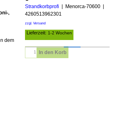
Strandkorbprofi
Menorca-70600
ni-,
4260513962301
zzgl. Versand
Lieferzeit:
1-2 Wochen
 in dem
In den Korb