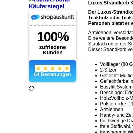
Luxus Strandkorb K
Der Luxus-Strandkor
Teakholz oder Teak-
Personen bietet er vi
Armlehnen, verstärkt
Eine weitere Besonde
Staufach unter der Si
Dieser Strandkorb ve
Volllieger (80
2-Sitzer
Geflecht: Multi
Geflechtfarbe: 
Easylift System
Beschläge: Edel
Holz:Vollholz-
Polsterdicke: 1
Armlehnen
Handy- und Zei
hochwertige Dra
freie Stoffwahl
transparente Wi