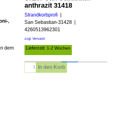
anthrazit 31418
Strandkorbprofi
ni-,
San Sebastian-31428
4260513962301
zzgl. Versand
 in dem
Lieferzeit:
1-2 Wochen
In den Korb