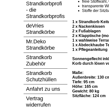
freie Stoffwahl
Strandkorbprofi
transparente Wi
- die
Stoffe der Sit
Strandkorbprofis
1 x Strandkorb Keit
deVries
2 x Nackenkissen
2 x Fußablagen
Strandkörbe
2 x Klapptische (mon
1 x wahlweise Terras
Mr.Deko
1 x Abdeckhaube Te
Strandkörbe
1 x Pflegeanleitung
Strandkorb
Sonnengeflecht inkl
Zubehör
Korb durch lösen vo
Strandkorb
Maße:
Außenbreite: 130 c
Schutzhüllen
Tiefe: 95 cm
Höhe: 165 cm
Anfahrt zu uns
Gewicht: 80 kg
Sitzfläche: 124 cm
Vertrag
widerrufen