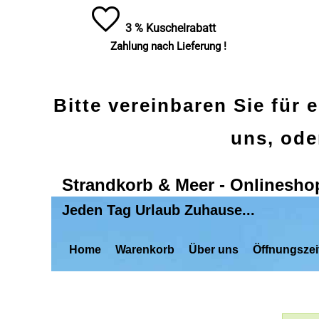
3 % Kuschelrabatt
Zahlung nach Lieferung !
Bitte vereinbaren Sie für 
uns, ode
Strandkorb & Meer - Onlinesho
Jeden Tag Urlaub Zuhause...
Home
Warenkorb
Über uns
Öffnungszei