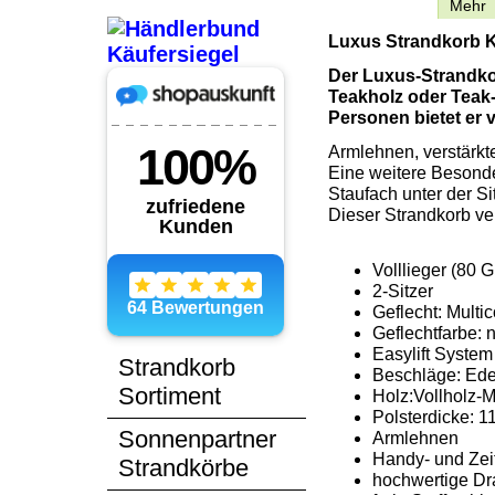
Beschreibung
Mehr
Luxus Strandkorb K
Der Luxus-Strandkor
Teakholz oder Teak-
Personen bietet er vi
Armlehnen, verstärkt
Eine weitere Besonde
Staufach unter der Si
Dieser Strandkorb ve
Volllieger (80
2-Sitzer
Geflecht: Multi
Geflechtfarbe: 
Easylift System
Strandkorb
Beschläge: Edel
Sortiment
Holz:Vollholz-
Polsterdicke: 1
Sonnenpartner
Armlehnen
Handy- und Zei
Strandkörbe
hochwertige Dra