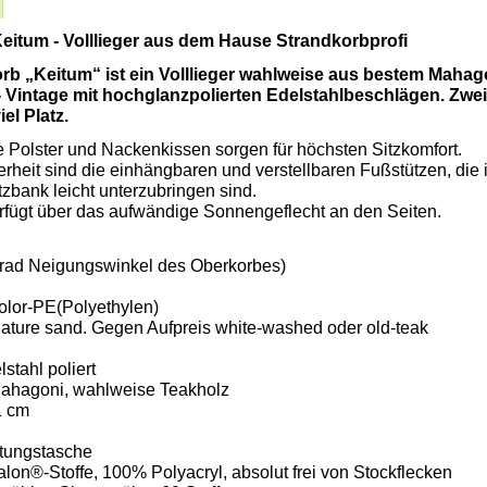
eitum - Volllieger aus dem Hause Strandkorbprofi
b „Keitum“ ist ein Volllieger wahlweise aus bestem Mahago
 Vintage mit hochglanzpolierten Edelstahlbeschlägen. Zwei
el Platz.
e Polster und Nackenkissen sorgen für höchsten Sitzkomfort.
rheit sind die einhängbaren und verstellbaren Fußstützen, die
tzbank leicht unterzubringen sind.
rfügt über das aufwändige Sonnengeflecht an den Seiten.
 Grad Neigungswinkel des Oberkorbes)
color-PE(Polyethylen)
nature sand. Gegen Aufpreis white-washed oder old-teak
stahl poliert
Mahagoni, wahlweise Teakholz
1 cm
tungstasche
lon®-Stoffe, 100% Polyacryl, absolut frei von Stockflecken