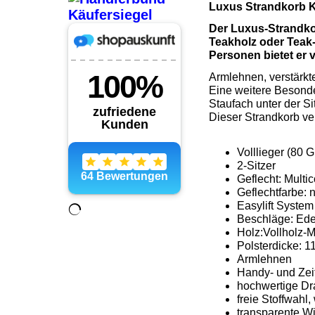
Luxus Strandkorb K
Der Luxus-Strandkor
Teakholz oder Teak-
Personen bietet er vi
Armlehnen, verstärkt
Eine weitere Besonde
Staufach unter der Si
Dieser Strandkorb ve
Volllieger (80
2-Sitzer
Geflecht: Multi
Geflechtfarbe: 
Easylift System
Beschläge: Edel
Holz:Vollholz-
Polsterdicke: 1
Armlehnen
Handy- und Zei
hochwertige Dra
freie Stoffwahl
transparente Wi