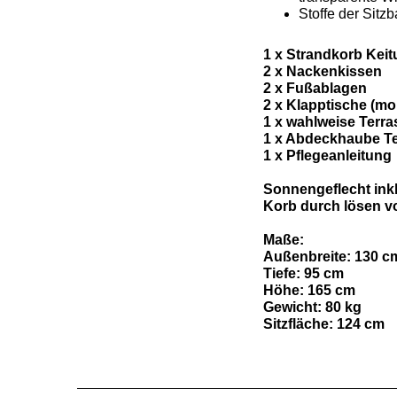
Stoffe der Sit
1 x Strandkorb Keit
2 x Nackenkissen
2 x Fußablagen
2 x Klapptische (mon
1 x wahlweise Terras
1 x Abdeckhaube Te
1 x Pflegeanleitung
Sonnengeflecht inkl
Korb durch lösen vo
Maße:
Außenbreite: 130 c
Tiefe: 95 cm
Höhe: 165 cm
Gewicht: 80 kg
Sitzfläche: 124 cm