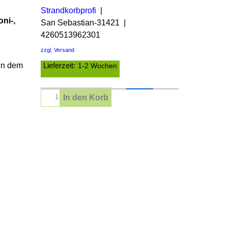
Strandkorbprofi
ni-,
San Sebastian-31421
4260513962301
zzgl. Versand
 in dem
Lieferzeit:
1-2 Wochen
In den Korb