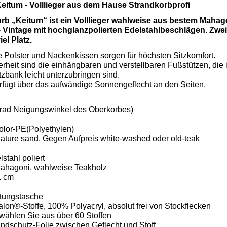
eitum - Volllieger aus dem Hause Strandkorbprofi
b „Keitum“ ist ein Volllieger wahlweise aus bestem Mahago
 Vintage mit hochglanzpolierten Edelstahlbeschlägen. Zwei
el Platz.
e Polster und Nackenkissen sorgen für höchsten Sitzkomfort.
rheit sind die einhängbaren und verstellbaren Fußstützen, die
tzbank leicht unterzubringen sind.
rfügt über das aufwändige Sonnengeflecht an den Seiten.
 Grad Neigungswinkel des Oberkorbes)
color-PE(Polyethylen)
nature sand. Gegen Aufpreis white-washed oder old-teak
stahl poliert
Mahagoni, wahlweise Teakholz
1 cm
tungstasche
lon®-Stoffe, 100% Polyacryl, absolut frei von Stockflecken
, wählen Sie aus über 60 Stoffen
ndschutz-Folie zwischen Geflecht und Stoff