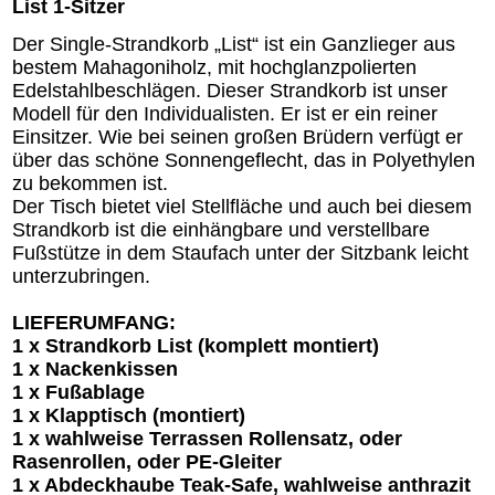
List 1-Sitzer
Der Single-Strandkorb „List“ ist ein Ganzlieger aus
bestem Mahagoniholz, mit hochglanzpolierten
Edelstahlbeschlägen. Dieser Strandkorb ist unser
Modell für den Individualisten. Er ist er ein reiner
Einsitzer. Wie bei seinen großen Brüdern verfügt er
über das schöne Sonnengeflecht, das in Polyethylen
zu bekommen ist.
Der Tisch bietet viel Stellfläche und auch bei diesem
Strandkorb ist die einhängbare und verstellbare
Fußstütze in dem Staufach unter der Sitzbank leicht
unterzubringen.
LIEFERUMFANG:
1 x Strandkorb List (komplett montiert)
1 x Nackenkissen
1 x Fußablage
1 x Klapptisch (montiert)
1 x wahlweise Terrassen Rollensatz, oder
Rasenrollen, oder PE-Gleiter
1 x Abdeckhaube Teak-Safe, wahlweise anthrazit