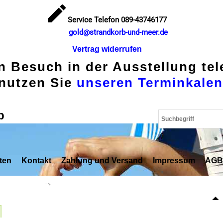
Service Telefon 089-43746177
gold@strandkorb-und-meer.de
Vertrag widerrufen
en Besuch in der Ausstellung te
nutzen Sie
unseren Terminkalen
p
ten
Kontakt
Zahlung und Versand
Impressum
AGB