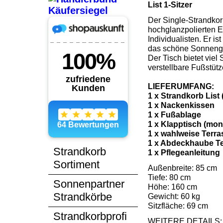
List 1-Sitzer
Der Single-Strandkorb
hochglanzpolierten E
Individualisten. Er is
das schöne Sonnengef
Der Tisch bietet viel
verstellbare Fußstütz
LIEFERUMFANG:
1 x Strandkorb List 
1 x Nackenkissen
1 x Fußablage
1 x Klapptisch (mont
1 x wahlweise Terra
1 x Abdeckhaube Te
Strandkorb
1 x Pflegeanleitung
Sortiment
Außenbreite: 85 cm
Tiefe: 80 cm
Sonnenpartner
Höhe: 160 cm
Strandkörbe
Gewicht: 60 kg
Sitzfläche: 69 cm
Strandkorbprofi
WEITERE DETAILS: