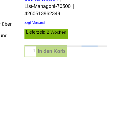
List-Mahagoni-70500
4260513962349
zzgl. Versand
r über
Lieferzeit:
2 Wochen
 und
In den Korb