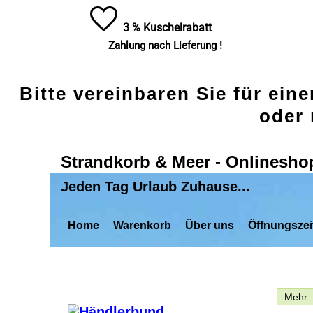
3 % Kuschelrabatt
Zahlung nach Lieferung !
Bitte vereinbaren Sie für ein
oder 
Strandkorb & Meer - Onlinesho
Jeden Tag Urlaub Zuhause...
Home
Warenkorb
Über uns
Öffnungszei
Beschreibung
Mehr