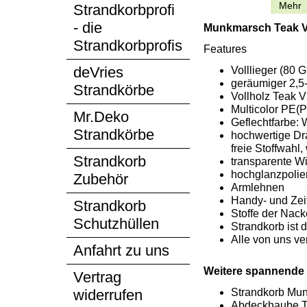
Beschreibung
Mehr
Strandkorbprofi
- die
Munkmarsch Teak V
Strandkorbprofis
Features
deVries
Volllieger (80
geräumiger 2,5-
Strandkörbe
Vollholz Teak V
Multicolor PE(P
Mr.Deko
Geflechtfarbe:
Strandkörbe
hochwertige Dra
freie Stoffwahl
Strandkorb
transparente Wi
hochglanzpolie
Zubehör
Armlehnen
Handy- und Zei
Strandkorb
Stoffe der Nac
Schutzhüllen
Strandkorb ist 
Alle von uns v
Anfahrt zu uns
Weitere spannende D
Vertrag
Strandkorb Mun
widerrufen
Abdeckhaube T