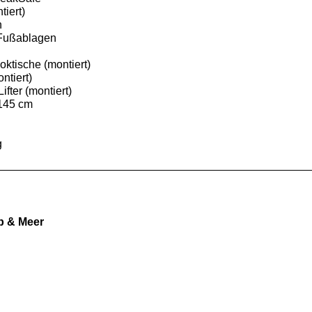
tiert)
n
 Fußablagen
ktische (montiert)
ntiert)
fter (montiert)
 145 cm
g
b & Meer