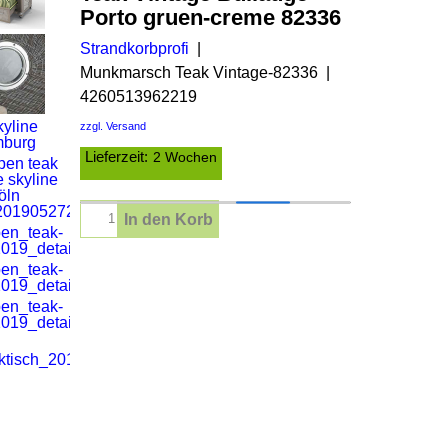
Porto gruen-creme 82336
Strandkorbprofi
Munkmarsch Teak Vintage-82336
4260513962219
zzgl. Versand
Lieferzeit:
2 Wochen
In den Korb