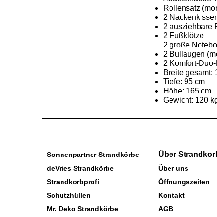
Rollensatz (mon
2 Nackenkisse
2 ausziehbare
2 Fußklötze
2 große Noteboo
2 Bullaugen (mo
2 Komfort-Duo-Li
Breite gesamt:
Tiefe: 95 cm
Höhe: 165 cm
Gewicht: 120 k
Über Strandkor
Sonnenpartner Strandkörbe
deVries Strandkörbe
Über uns
Strandkorbprofi
Öffnungszeiten
Schutzhüllen
Kontakt
Mr. Deko Strandkörbe
AGB