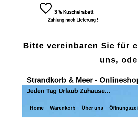
3 % Kuschelrabatt
Zahlung nach Lieferung !
Bitte vereinbaren Sie für 
uns, ode
Strandkorb & Meer - Onlinesho
Jeden Tag Urlaub Zuhause...
Home
Warenkorb
Über uns
Öffnungszei