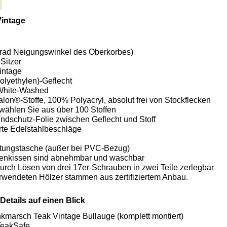
intage
 Grad Neigungswinkel des Oberkorbes)
Sitzer
intage
olyethylen)-Geflecht
 White-Washed
lon®-Stoffe, 100% Polyacryl, absolut frei von Stockflecken
, wählen Sie aus über 100 Stoffen
ndschutz-Folie zwischen Geflecht und Stoff
rte Edelstahlbeschläge
tungstasche (außer bei PVC-Bezug)
kenkissen sind abnehmbar und waschbar
durch Lösen von drei 17er-Schrauben in zwei Teile zerlegbar
erwendeten Hölzer stammen aus zertifiziertem Anbau.
etails auf einen Blick
kmarsch Teak Vintage Bullauge (komplett montiert)
eakSafe