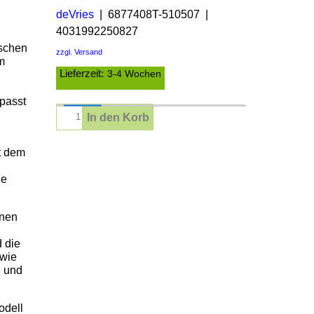
deVries
6877408T-510507
4031992250827
ischen
zzgl. Versand
m
Lieferzeit:
3-4 Wochen
 passt
In den Korb
it dem
he
onen
 die
 wie
n und
odell