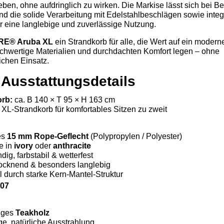
ben, ohne aufdringlich zu wirken. Die Markise lässt sich bei Be
d die solide Verarbeitung mit Edelstahlbeschlägen sowie integr
ür eine langlebige und zuverlässige Nutzung.
RE® Aruba XL
ein Strandkorb für alle, die Wert auf ein modern
chwertige Materialien und durchdachten Komfort legen – ohne
chen Einsatz.
 Ausstattungsdetails
rb:
ca. B 140 × T 95 × H 163 cm
XL-Strandkorb für komfortables Sitzen zu zweit
es
15 mm Rope-Geflecht
(Polypropylen / Polyester)
e in
ivory
oder
anthracite
ig, farbstabil & wetterfest
rocknend & besonders langlebig
l durch starke Kern-Mantel-Struktur
507
iges
Teakholz
e, natürliche Ausstrahlung