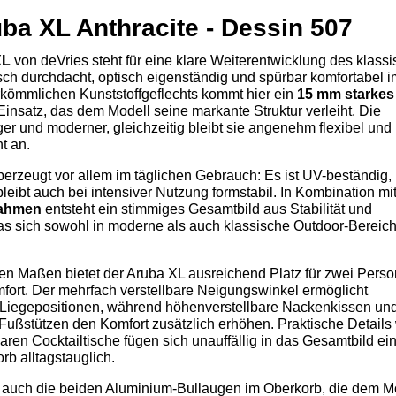
a XL Anthracite - Dessin 507
XL
von deVries steht für eine klare Weiterentwicklung des klass
sch durchdacht, optisch eigenständig und spürbar komfortabel i
erkömmlichen Kunststoffgeflechts kommt hier ein
15 mm starkes
insatz, das dem Modell seine markante Struktur verleiht. Die
ger und moderner, gleichzeitig bleibt sie angenehm flexibel und
t an.
erzeugt vor allem im täglichen Gebrauch: Es ist UV-beständig,
bleibt auch bei intensiver Nutzung formstabil. In Kombination m
rahmen
entsteht ein stimmiges Gesamtbild aus Stabilität und
as sich sowohl in moderne als auch klassische Outdoor-Bereic
en Maßen bietet der Aruba XL ausreichend Platz für zwei Pers
mfort. Der mehrfach verstellbare Neigungswinkel ermöglicht
 Liegepositionen, während höhenverstellbare Nackenkissen und
 Fußstützen den Komfort zusätzlich erhöhen. Praktische Details
ren Cocktailtische fügen sich unauffällig in das Gesamtbild ei
b alltagstauglich.
d auch die beiden Aluminium-Bullaugen im Oberkorb, die dem M