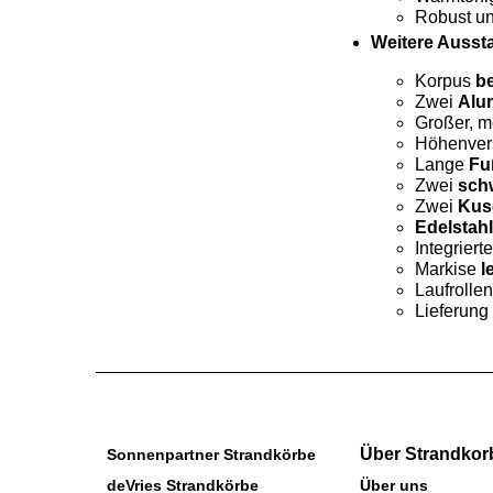
Robust un
Weitere Ausst
Korpus
be
Zwei
Alu
Großer, m
Höhenver
Lange
Fu
Zwei
sch
Zwei
Kus
Edelstah
Integriert
Markise
l
Laufrolle
Lieferung
Über Strandkor
Sonnenpartner Strandkörbe
deVries Strandkörbe
Über uns