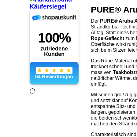
PURE® Arub
Der
PURE® Aruba 
Strandkorbs – techni
Alltag. Statt eines h
Rope-Geflecht
zum E
Oberfläche wirkt ruhi
sich beim Sitzen leich
Das Rope-Material üb
trocknet schnell und 
massiven
Teakholz
natürlicher Wärme, d
einfügt.
Mit seinen großzügig
und setzt klar auf Ko
entspannte Sitz- und
langen, gepolsterten
die beiden schwenkba
machen den Strandkor
Charakteristisch sin