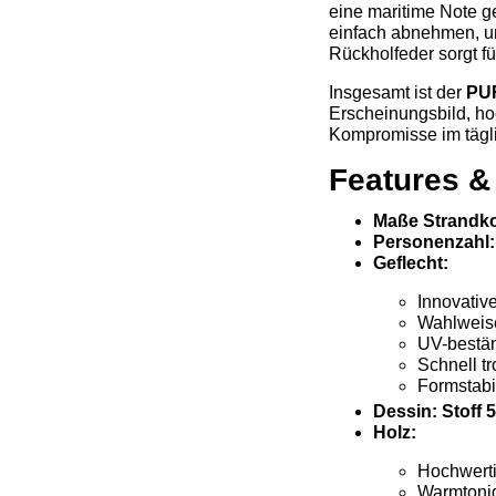
eine maritime Note ge
einfach abnehmen, un
Rückholfeder sorgt f
Insgesamt ist der
PU
Erscheinungsbild, ho
Kompromisse im tägli
Features &
Maße Strandko
Personenzahl:
Geflecht:
Innovativ
Wahlweis
UV-beständ
Schnell t
Formstabi
Dessin: Stoff 
Holz:
Hochwert
Warmtonig