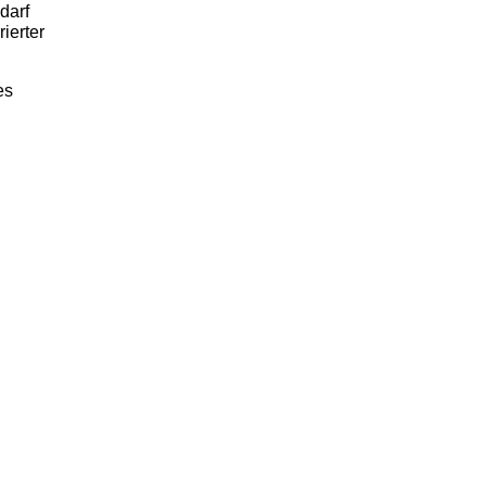
darf
ierter
es