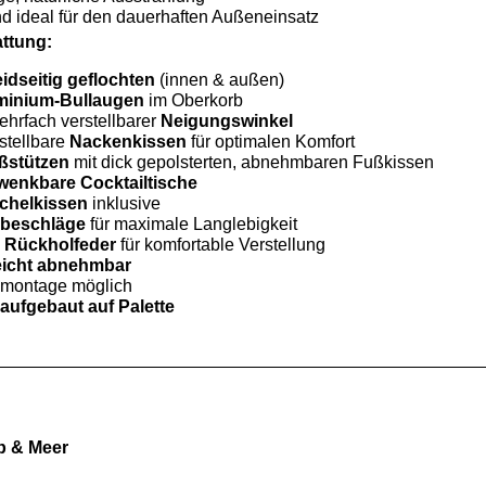
d ideal für den dauerhaften Außeneinsatz
attung:
idseitig geflochten
(innen & außen)
minium-Bullaugen
im Oberkorb
ehrfach verstellbarer
Neigungswinkel
stellbare
Nackenkissen
für optimalen Komfort
ßstützen
mit dick gepolsterten, abnehmbaren Fußkissen
wenkbare Cocktailtische
chelkissen
inklusive
lbeschläge
für maximale Langlebigkeit
e
Rückholfeder
für komfortable Verstellung
eicht abnehmbar
nmontage möglich
aufgebaut auf Palette
b & Meer