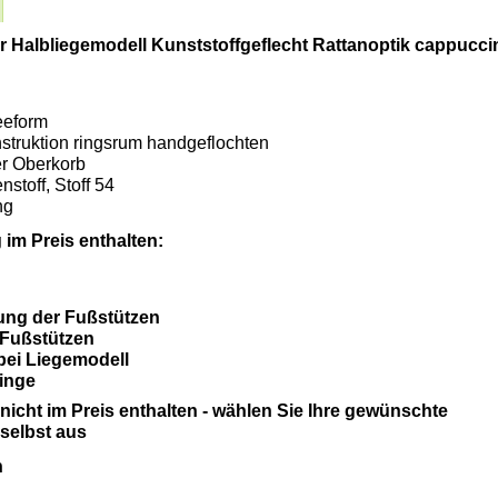
er Halbliegemodell Kunststoffgeflecht Rattanoptik cappuccin
eeform
struktion ringsrum handgeflochten
er Oberkorb
nstoff, Stoff 54
ng
im Preis enthalten:
ung der Fußstützen
 Fußstützen
bei Liegemodell
ringe
icht im Preis enthalten - wählen Sie Ihre gewünschte
selbst aus
en