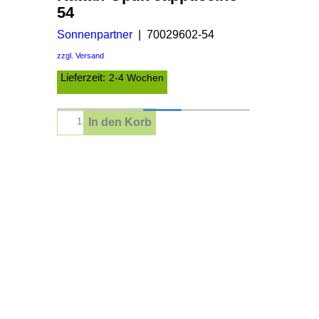
54
Sonnenpartner
70029602-54
zzgl. Versand
Lieferzeit:
2-4 Wochen
In den Korb