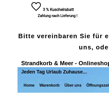
3 % Kuschelrabatt
Zahlung nach Lieferung !
Bitte vereinbaren Sie für 
uns, ode
Strandkorb & Meer - Onlinesho
Jeden Tag Urlaub Zuhause...
Home
Warenkorb
Über uns
Öffnungszei