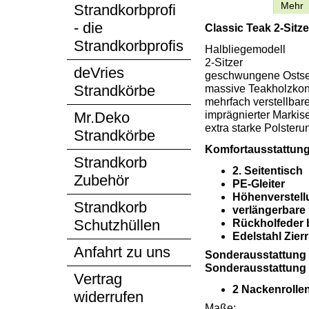
Beschreibung
Mehr
Strandkorbprofi
- die
Classic Teak 2-Sitz
Strandkorbprofis
Halbliegemodell
2-Sitzer
deVries
geschwungene Osts
Strandkörbe
massive Teakholzkon
mehrfach verstellbar
imprägnierter Markise
Mr.Deko
extra starke Polsteru
Strandkörbe
Komfortausstattung 
Strandkorb
2. Seitentisch
Zubehör
PE-Gleiter
Höhenverstell
Strandkorb
verlängerbare
Schutzhüllen
Rückholfeder 
Edelstahl Zier
Anfahrt zu uns
Sonderausstattung n
Sonderausstattung 
Vertrag
2 Nackenroll
widerrufen
Maße: