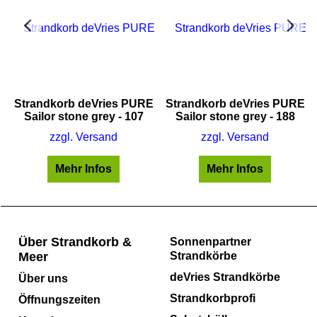
E
Strandkorb deVries PURE
Strandkorb deVries PURE
Sailor stone grey - 107
Sailor stone grey - 188
zzgl. Versand
zzgl. Versand
Mehr Infos
Mehr Infos
Über Strandkorb &
Sonnenpartner
Meer
Strandkörbe
deVries Strandkörbe
Über uns
Strandkorbprofi
Öffnungszeiten