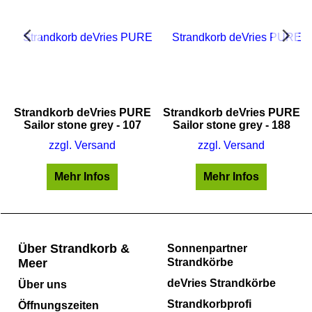
E
Strandkorb deVries PURE
Strandkorb deVries PURE
Sailor stone grey - 107
Sailor stone grey - 188
zzgl. Versand
zzgl. Versand
Mehr Infos
Mehr Infos
Über Strandkorb &
Sonnenpartner
Meer
Strandkörbe
deVries Strandkörbe
Über uns
Strandkorbprofi
Öffnungszeiten