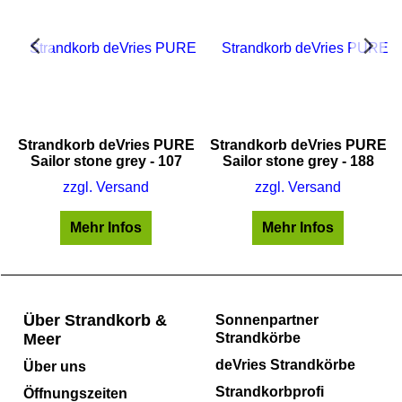
E
Strandkorb deVries PURE
Strandkorb deVries PURE
Sailor stone grey - 107
Sailor stone grey - 188
zzgl. Versand
zzgl. Versand
Mehr Infos
Mehr Infos
Über Strandkorb &
Sonnenpartner
Meer
Strandkörbe
deVries Strandkörbe
Über uns
Strandkorbprofi
Öffnungszeiten