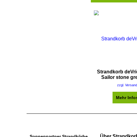
Strandkorb deVr
Sailor stone gr
zzgl. Versan
Mehr Info
Über Strandkor
Sonnenpartner Strandkörbe