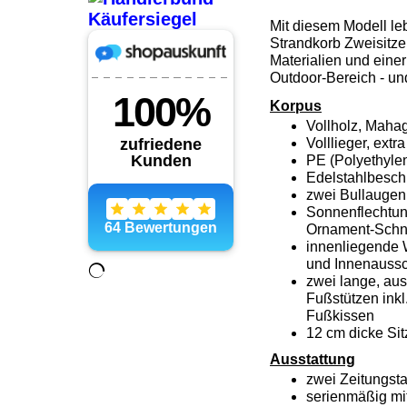
Mit diesem Modell leb
Strandkorb Zweisitze
Materialien und einer
Outdoor-Bereich - und
Korpus
Vollholz, Maha
Volllieger, ext
PE (Polyethyle
Edelstahlbesch
zwei Bullaugen 
Sonnenflechtun
Ornament-Schni
innenliegende 
und Innenaussc
zwei lange, aus
Fußstützen inkl
Fußkissen
12 cm dicke Si
Ausstattung
zwei Zeitungst
serienmäßig mi