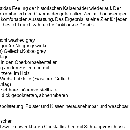
t das Feeling der historischen Kaiserbäder wieder auf. Der
r kombiniert den Charme der guten alten Zeit mit hochwertigen
 komfortablen Ausstattung. Das Ergebnis ist eine Zier für jeden
 besticht durch zahlreiche funktionale Details.
goni washed grey
ra großer Neigungswinkel
n) Geflecht,Koboo grey
läge
in den Oberkorbseitenteilen
g an den Seiten und mit
tzerei im Holz
Windschutzfolie (zwischen Geflecht
hlag)
ziehbare, höhenverstellbare
. dick gepolsterten, abnehmbaren
tzpolsterung; Polster und Kissen herausnehmbar und waschbar
aschen
t zwei schwenkbaren Cocktailtischen mit Schnappverschluss