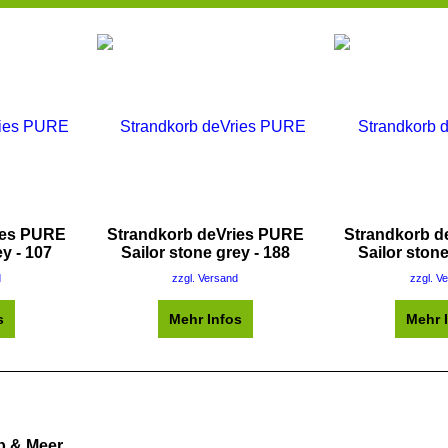
ies PURE
Strandkorb deVries PURE
Strandkorb d
ey - 107
Sailor stone grey - 188
Sailor stone
d
zzgl. Versand
zzgl. V
s
Mehr Infos
Mehr 
b & Meer