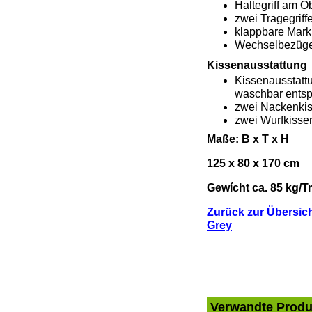
Haltegriff am O
zwei Tragegriff
klappbare Mark
Wechselbezüge 
Kissenausstattung
Kissenausstatt
waschbar entsp
zwei Nackenki
zwei Wurfkisse
Maße: B x T x H
125 x 80 x 170 cm
Gewícht ca. 85 kg/T
Zurück zur Übersic
Grey
Verwandte Produ