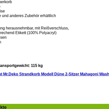
berkorb
e
ise
und anderes Zubehör erhältlich
ung herausnehmbar, mit Reißverschluss,
rechend Etikett (100% Polyacryl)
ssen
n
ransportgewicht: 115 kg
ht Mr.Deko Strandkorb Modell Düne 2-Sitzer Mahagoni Was
kte