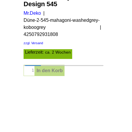
Design 545
Mr.Deko
Düne-2-545-mahagoni-washedgrey-
koboogrey
4250792931808
zzgl. Versand
Lieferzeit:
ca. 2 Wochen
In den Korb