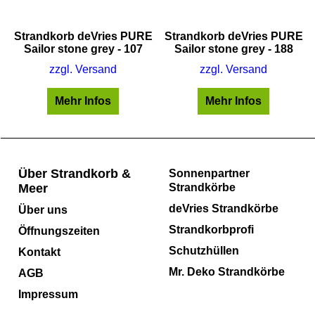
E
Strandkorb deVries PURE
Strandkorb deVries PURE
Sailor stone grey - 107
Sailor stone grey - 188
zzgl. Versand
zzgl. Versand
Mehr Infos
Mehr Infos
Über Strandkorb &
Sonnenpartner
Meer
Strandkörbe
deVries Strandkörbe
Über uns
Strandkorbprofi
Öffnungszeiten
Schutzhüllen
Kontakt
Mr. Deko Strandkörbe
AGB
Impressum