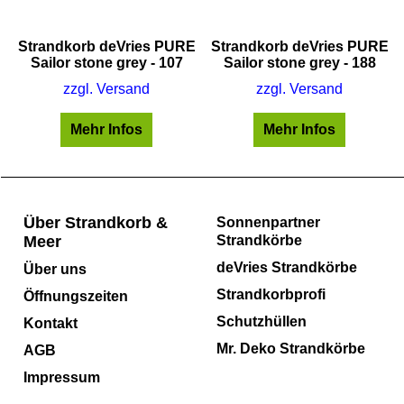
E
Strandkorb deVries PURE
Strandkorb deVries PURE
Sailor stone grey - 107
Sailor stone grey - 188
zzgl. Versand
zzgl. Versand
Mehr Infos
Mehr Infos
Über Strandkorb &
Sonnenpartner
Meer
Strandkörbe
deVries Strandkörbe
Über uns
Strandkorbprofi
Öffnungszeiten
Schutzhüllen
Kontakt
Mr. Deko Strandkörbe
AGB
Impressum