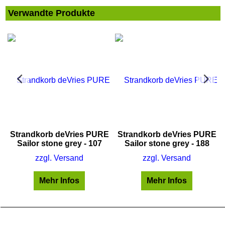
Verwandte Produkte
E
Strandkorb deVries PURE
Strandkorb deVries PURE
Sailor stone grey - 107
Sailor stone grey - 188
zzgl. Versand
zzgl. Versand
Mehr Infos
Mehr Infos