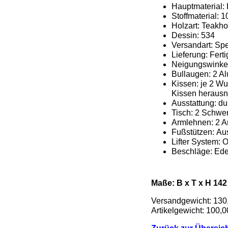
Hauptmaterial:
Stoffmaterial: 
Holzart: Teakho
Dessin: 534
Versandart: Spe
Lieferung: Ferti
Neigungswinkel:
Bullaugen: 2 A
Kissen: je 2 Wu
Kissen heraus
Ausstattung: d
Tisch: 2 Schwe
Armlehnen: 2 
Fußstützen: Au
Lifter System: O
Beschläge: Ede
Maße: B x T x H
142
Versandgewicht: 130
Artikelgewicht: 100,0