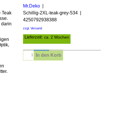
Mr.Deko
Schillig-2XL-teak-grey-534
e Teak
sse.
4250792938388
 darin
zzgl. Versand
Lieferzeit:
ca. 2 Wochen
digen
ptik,
In den Korb
en
ter.