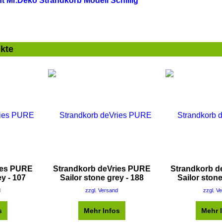
t Mr.Deko Strandkorb Modell Schillig
kte
ies PURE
Strandkorb deVries PURE
Strandkorb d
ey - 107
Sailor stone grey - 188
Sailor stone
d
zzgl. Versand
zzgl. V
s
Mehr Infos
Mehr 