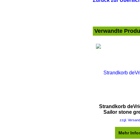
Zurück zur Übersich
Verwandte Produ
Strandkorb deVr
Sailor stone gr
zzgl. Versan
Mehr Info