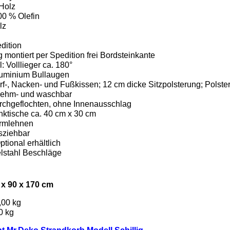
 Holz
100 % Olefin
lz
dition
g montiert per Spedition frei Bordsteinkante
 Volllieger ca. 180°
luminium Bullaugen
rf-, Nacken- und Fußkissen; 12 cm dicke Sitzpolsterung; Polste
nehm- und waschbar
urchgeflochten, ohne Innenausschlag
nktische ca. 40 cm x 30 cm
Armlehnen
sziehbar
ptional erhältlich
lstahl Beschläge
 x 90 x 170 cm
,00 kg
0 kg