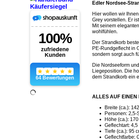
Edler Nordsee-Stran
Hier wollen wir Ihne
Grey vorstellen. Er i
Mit seinem eleganten
wohlfühlen.
Der Strandkorb besteh
PE-Rundgeflecht in G
sondern sorgt auch fü
Die Nordseeform und
Liegeposition. Die h
dem Strandkorb ein e
ALLES AUF EINEN
Breite (ca.): 14
Personen: 2,5-S
Höhe (ca.): 17
Geflechtart: 4
Tiefe (ca.): 95 
Geflechtfarbe: 