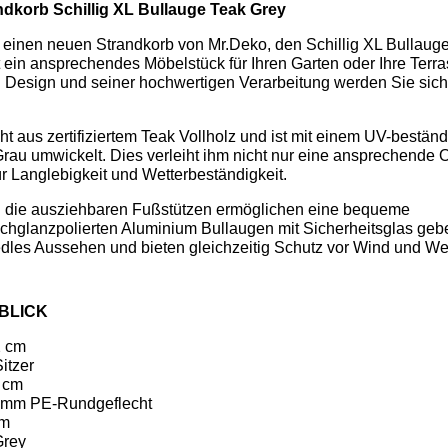
dkorb Schillig XL Bullauge Teak Grey
n einen neuen Strandkorb von Mr.Deko, den Schillig XL Bullaug
st ein ansprechendes Möbelstück für Ihren Garten oder Ihre Terra
 Design und seiner hochwertigen Verarbeitung werden Sie sich
t aus zertifiziertem Teak Vollholz und ist mit einem UV-bestän
rau umwickelt. Dies verleiht ihm nicht nur eine ansprechende O
r Langlebigkeit und Wetterbeständigkeit.
 die ausziehbaren Fußstützen ermöglichen eine bequeme
ochglanzpolierten Aluminium Bullaugen mit Sicherheitsglas geb
dles Aussehen und bieten gleichzeitig Schutz vor Wind und Wet
 BLICK
2 cm
itzer
0 cm
,5 mm PE-Rundgeflecht
cm
Grey