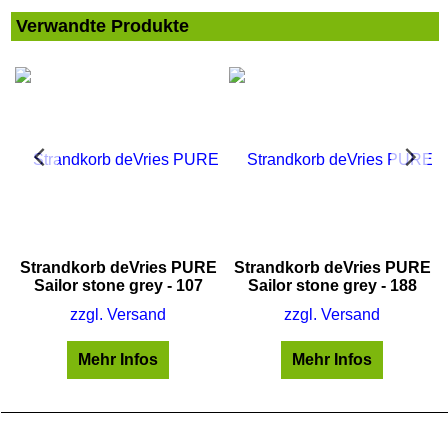
Verwandte Produkte
E
Strandkorb deVries PURE
Strandkorb deVries PURE
Sailor stone grey - 107
Sailor stone grey - 188
zzgl. Versand
zzgl. Versand
Mehr Infos
Mehr Infos