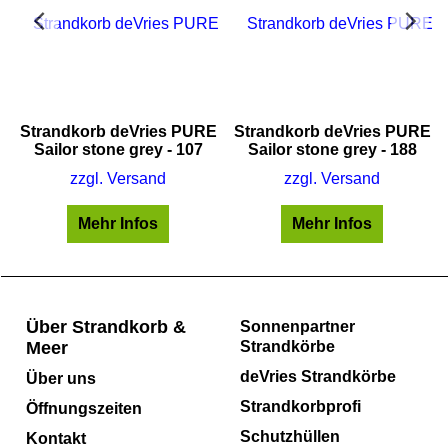
E
Strandkorb deVries PURE
Strandkorb deVries PURE
Sailor stone grey - 107
Sailor stone grey - 188
zzgl. Versand
zzgl. Versand
Mehr Infos
Mehr Infos
Über Strandkorb &
Sonnenpartner
Meer
Strandkörbe
deVries Strandkörbe
Über uns
Strandkorbprofi
Öffnungszeiten
Schutzhüllen
Kontakt