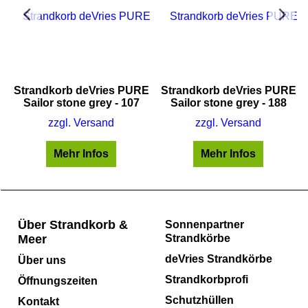
E
Strandkorb deVries PURE
Strandkorb deVries PURE
Sailor stone grey - 107
Sailor stone grey - 188
zzgl. Versand
zzgl. Versand
Mehr Infos
Mehr Infos
Über Strandkorb &
Sonnenpartner
Meer
Strandkörbe
deVries Strandkörbe
Über uns
Strandkorbprofi
Öffnungszeiten
Schutzhüllen
Kontakt