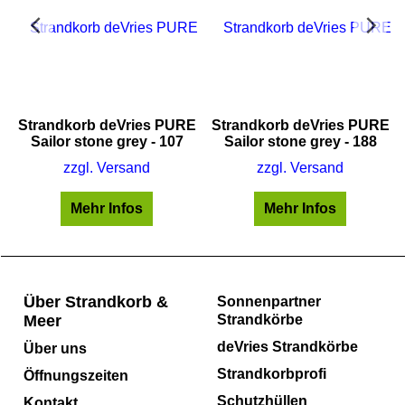
E
Strandkorb deVries PURE
Strandkorb deVries PURE
Sailor stone grey - 107
Sailor stone grey - 188
zzgl. Versand
zzgl. Versand
Mehr Infos
Mehr Infos
Über Strandkorb &
Sonnenpartner
Meer
Strandkörbe
deVries Strandkörbe
Über uns
Strandkorbprofi
Öffnungszeiten
Schutzhüllen
Kontakt