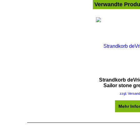
Verwandte Produ
Strandkorb deVr
Sailor stone gr
zzgl. Versan
Mehr Info