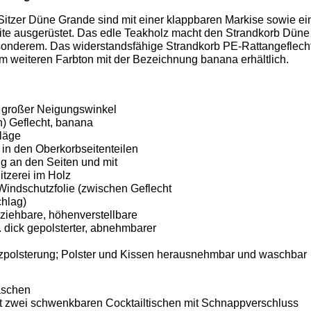
Sitzer Düne Grande sind mit einer klappbaren Markise sowie e
ite ausgerüstet. Das edle Teakholz macht den Strandkorb Düne
onderem. Das widerstandsfähige Strandkorb PE-Rattangeflech
em weiteren Farbton mit der Bezeichnung banana erhältlich.
ra großer Neigungswinkel
n) Geflecht, banana
läge
in den Oberkorbseitenteilen
g an den Seiten und mit
tzerei im Holz
Windschutzfolie (zwischen Geflecht
hlag)
ziehbare, höhenverstellbare
. dick gepolsterter, abnehmbarer
tzpolsterung; Polster und Kissen herausnehmbar und waschbar
aschen
t zwei schwenkbaren Cocktailtischen mit Schnappverschluss