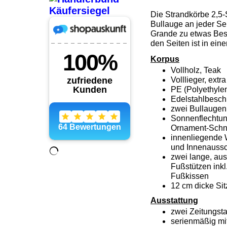
Die Strandkörbe 2,5-
Bullauge an jeder Se
Grande zu etwas Bes
den Seiten ist in ein
Korpus
Vollholz, Teak
Volllieger, ext
PE (Polyethyle
Edelstahlbesch
zwei Bullaugen 
Sonnenflechtun
Ornament-Schni
innenliegende 
und Innenaussc
zwei lange, aus
Fußstützen inkl
Fußkissen
12 cm dicke Si
Ausstattung
zwei Zeitungst
serienmäßig mi