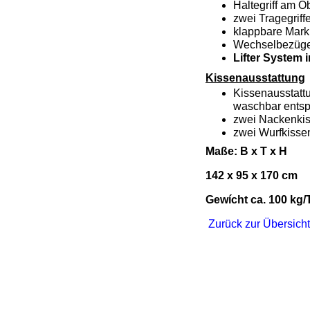
Haltegriff am O
zwei Tragegriff
klappbare Mark
Wechselbezüge 
Lifter System i
Kissenausstattung
Kissenausstatt
waschbar entsp
zwei Nackenki
zwei Wurfkisse
Maße: B x T x H
142 x 95 x 170 cm
Gewícht ca. 100 kg/
Zurück zur Übersich