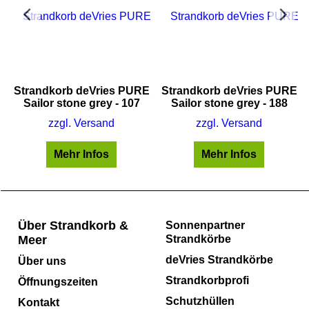
E
Strandkorb deVries PURE
Strandkorb deVries PURE
Sailor stone grey - 107
Sailor stone grey - 188
zzgl. Versand
zzgl. Versand
Mehr Infos
Mehr Infos
Über Strandkorb &
Sonnenpartner
Meer
Strandkörbe
deVries Strandkörbe
Über uns
Strandkorbprofi
Öffnungszeiten
Schutzhüllen
Kontakt