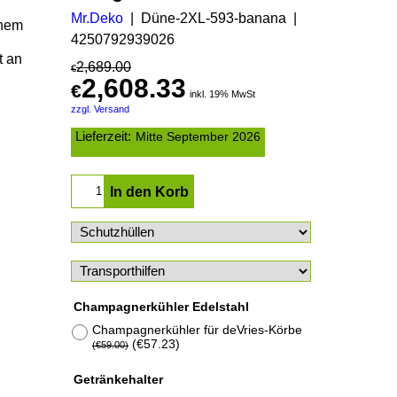
Mr.Deko
Düne-2XL-593-banana
inem
4250792939026
t an
2,689.00
€
2,608.33
€
inkl. 19% MwSt
zzgl. Versand
Lieferzeit:
Mitte September 2026
In den Korb
Champagnerkühler Edelstahl
Champagnerkühler für deVries-Körbe
(
€57.23
)
(
€59.00
)
Getränkehalter