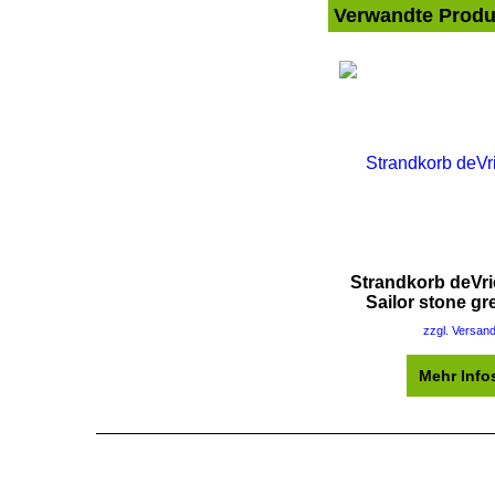
Verwandte Produ
Strandkorb deVr
Sailor stone gr
zzgl. Versan
Mehr Info