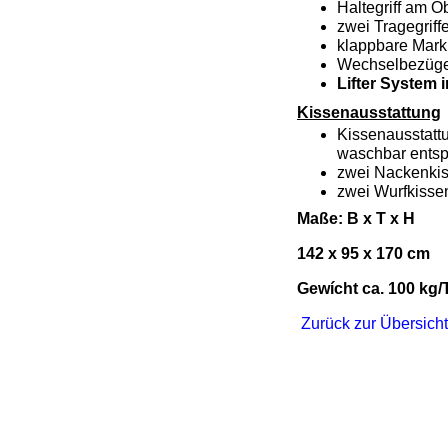
Haltegriff am O
zwei Tragegriff
klappbare Mark
Wechselbezüge 
Lifter System i
Kissenausstattung
Kissenausstatt
waschbar entsp
zwei Nackenki
zwei Wurfkisse
Maße: B x T x H
142 x 95 x 170 cm
Gewícht ca. 100 kg/
Zurück zur Übersich