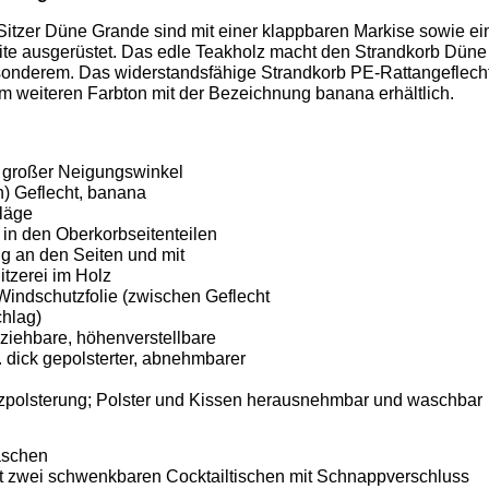
Sitzer Düne Grande sind mit einer klappbaren Markise sowie e
ite ausgerüstet. Das edle Teakholz macht den Strandkorb Düne
onderem. Das widerstandsfähige Strandkorb PE-Rattangeflech
em weiteren Farbton mit der Bezeichnung banana erhältlich.
ra großer Neigungswinkel
n) Geflecht, banana
läge
in den Oberkorbseitenteilen
g an den Seiten und mit
tzerei im Holz
Windschutzfolie (zwischen Geflecht
hlag)
ziehbare, höhenverstellbare
. dick gepolsterter, abnehmbarer
tzpolsterung; Polster und Kissen herausnehmbar und waschbar
aschen
t zwei schwenkbaren Cocktailtischen mit Schnappverschluss