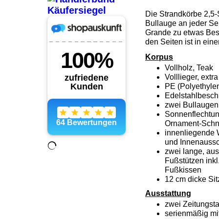
Die Strandkörbe 2,5-
Bullauge an jeder Se
Grande zu etwas Bes
den Seiten ist in ein
Korpus
Vollholz, Teak
Volllieger, ext
PE (Polyethyle
Edelstahlbesch
zwei Bullaugen 
Sonnenflechtun
Ornament-Schni
innenliegende 
und Innenaussc
zwei lange, aus
Fußstützen inkl
Fußkissen
12 cm dicke Si
Ausstattung
zwei Zeitungst
serienmäßig mi