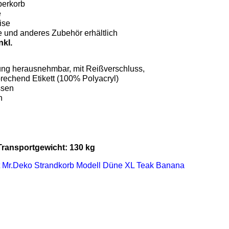
berkorb
e
ise
und anderes Zubehör erhältlich
nkl.
ung herausnehmbar, mit Reißverschluss,
rechend Etikett (100% Polyacryl)
ssen
n
Transportgewicht: 130 kg
t Mr.Deko Strandkorb Modell Düne XL Teak Banana