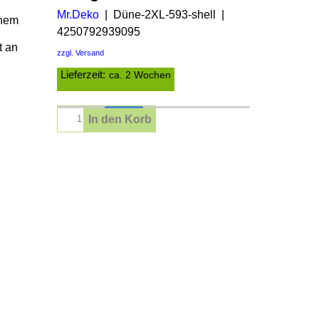
Mr.Deko
Düne-2XL-593-shell
inem
4250792939095
t an
zzgl. Versand
Lieferzeit:
ca. 2 Wochen
In den Korb