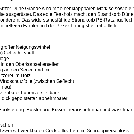
Sitzer Düne Grande sind mit einer klappbaren Markise sowie e
ite ausgerüstet. Das edle Teakholz macht den Strandkorb Düne
onderem. Das widerstandsfähige Strandkorb PE-Rattangeflech
em helleren Farbton mit der Bezeichnung shell erhältlich.
ra großer Neigungswinkel
) Geflecht, shell
läge
in den Oberkorbseitenteilen
g an den Seiten und mit
tzerei im Holz
Windschutzfolie (zwischen Geflecht
hlag)
ziehbare, höhenverstellbare
. dick gepolsterter, abnehmbarer
tzpolsterung; Polster und Kissen herausnehmbar und waschbar
aschen
t zwei schwenkbaren Cocktailtischen mit Schnappverschluss