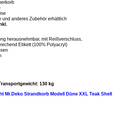
berkorb
e
ise
und anderes Zubehör erhältlich
nkl.
ung herausnehmbar, mit Reißverschluss,
rechend Etikett (100% Polyacryl)
ssen
n
Transportgewicht: 130 kg
ht Mr.Deko Strandkorb Modell Düne XXL Teak Shell