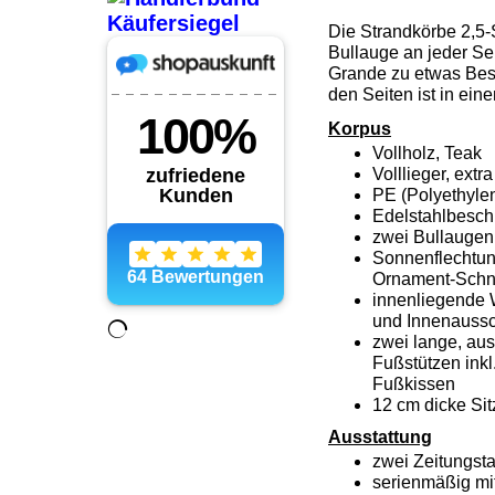
Die Strandkörbe 2,5-
Bullauge an jeder Se
Grande zu etwas Bes
den Seiten ist in ein
Korpus
Vollholz, Teak
Volllieger, ext
PE (Polyethylen
Edelstahlbesch
zwei Bullaugen 
Sonnenflechtun
Ornament-Schni
innenliegende 
und Innenaussc
zwei lange, aus
Fußstützen inkl
Fußkissen
12 cm dicke Si
Ausstattung
zwei Zeitungst
serienmäßig mi