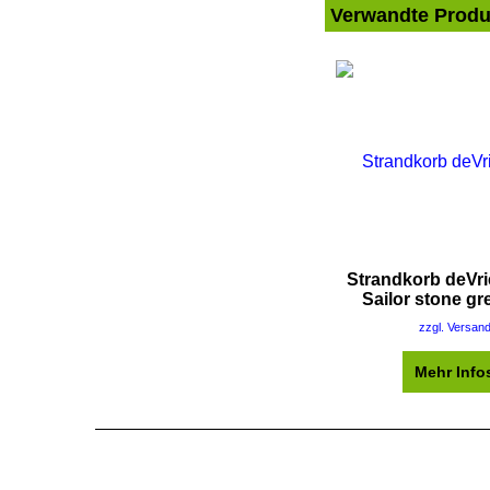
Verwandte Produ
Strandkorb deVr
Sailor stone gr
zzgl. Versan
Mehr Info