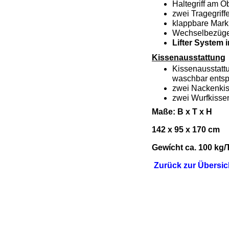
Haltegriff am O
zwei Tragegriff
klappbare Mark
Wechselbezüge 
Lifter System i
Kissenausstattung
Kissenausstatt
waschbar entsp
zwei Nackenki
zwei Wurfkisse
Maße: B x T x H
142 x 95 x 170 cm
Gewícht ca. 100 kg/
Zurück zur Übersic